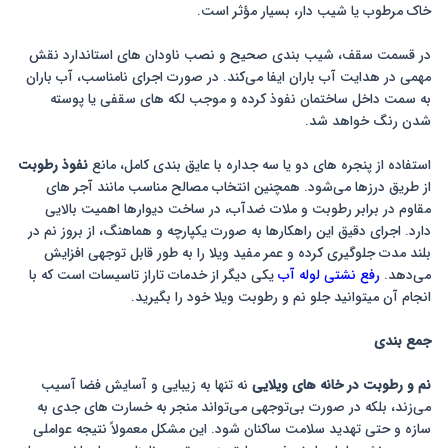
خاک مرطوب یا شیب دار، بسیار مؤثر است.
در قسمت سقف، شیب بندی صحیح و نصب ناودان های استاندارد نقش
مهمی در هدایت آب باران ایفا می‌کند. در صورت اجرای نامناسب، آب باران
به سمت داخل ساختمان نفوذ کرده و موجب لکه های سقفی یا پوسته
شدن رنگ خواهد شد.
استفاده از پنجره های دو یا سه جداره با عایق بندی کامل، مانع
نفوذ رطوبت
از طریق درزها می‌شود. همچنین انتخاب مصالح مناسب مانند آجر های
مقاوم در برابر رطوبت و ملات ضدآب، در ساخت دیوارها اهمیت بالایی
دارد. اجرای دقیق این راهکارها به صورت یکپارچه و هماهنگ، از بروز نم در
بلند مدت جلوگیری کرده و عمر مفید ویلا را به طور قابل توجهی افزایش
می‌دهد.
رفع نشتی لوله آب
یکی دیگر از خدمات تاراز تاسیسات است که با
انجام آن می‎توانید جلو نم و رطوبت ویلا خود را بگیرید.
جمع بندی
نم و رطوبت در خانه های ویلایی
نه تنها به زیبایی و آسایش فضا آسیب
می‌زند، بلکه در صورت بی‌توجهی می‌تواند منجر به خسارت های جدی به
سازه و حتی تهدید سلامت ساکنان شود. این مشکل معمولاً نتیجه عواملی