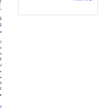
ت
خ
ت
ت
د
ت
د
د
گ
ا
س
س
ا
ک
ه
ب