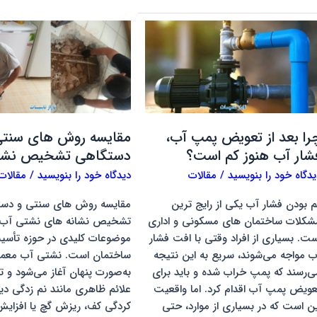
ا
مقایسه
عد
روش
های
عویض
سنتی
مپ
و
ب،
دستگاهی
شار
تشخیص
را بعد از تعویض پمپ آب،
مقایسه روش های سنتی
ب
نشتی
شار آب هنوز کم است؟
دستگاهی تشخیص نشت
وز
آب
یدگاه‌ خود را بنویسید
/
مقالات
دیدگاه‌ خود را بنویسید
/
مقالات
م
ست؟
م بودن فشار آب یکی از رایج ترین
مقایسه روش های سنتی و دست
شکلات ساختمان های مسکونی و اداری
تشخیص نشانه های نشتی آب ی
ست. بسیاری از افراد وقتی با افت فشار
موضوعات کلیدی در حوزه تأسی
ب مواجه می‌شوند، سریع به این نتیجه
ساختمان است. نشتی آب معمول
ی‌رسند که پمپ خراب شده و باید برای
به‌صورت پنهان آغاز می‌شود و تا
عویض پمپ آب اقدام کرد. اما واقعیت
علائم ظاهری مانند نم زدگی دیوا
ین است که در بسیاری از موارد، حتی
کردگی کف، ریزش گچ یا افزایش 