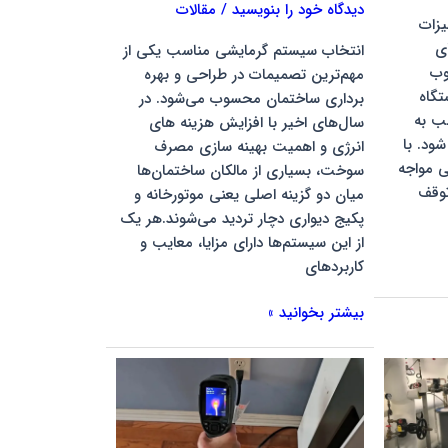
دیدگاه‌ خود را بنویسید
/
مقالات
بهتر
یزات
است؟
ی
انتخاب سیستم گرمایشی مناسب یکی از
وب
مهم‌ترین تصمیمات در طراحی و بهره‌
تگاه
برداری ساختمان محسوب می‌شود. در
ب به
سال‌های اخیر با افزایش هزینه‌ های
ود. با
انرژی و اهمیت بهینه‌ سازی مصرف
ی مواجه
سوخت، بسیاری از مالکان ساختمان‌ها
توقف
میان دو گزینه اصلی یعنی موتورخانه و
پکیج دیواری دچار تردید می‌شوند.هر یک
از این سیستم‌ها دارای مزایا، معایب و
کاربردهای
بیشتر بخوانید »
نشت
یابی
با
دوربین