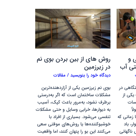
روش
های
از
بین
بردن
بوی
نم
 و
روش های از بین بردن بوی نم
در
ی آب
در زیرزمین
زیرزمین
دیدگاه‌ خود را بنویسید
/
مقالات
گاهی در
بوی نم زیرزمین یکی از آزاردهنده‌ترین
کی از
مشکلات ساختمان است که اگر به‌درستی
سات
برطرف نشود، به‌مرور باعث کپک، آسیب
اً
به دیوارها، خرابی وسایل و حتی مشکلات
 زمانی که
تنفسی می‌شود. بسیاری از افراد با
ر، باد
خوشبوکننده‌ها یا روش‌های موقتی سعی
ناگهانی
می‌کنند این بو را پنهان کنند، اما واقعیت