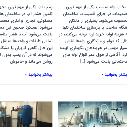
عیب
نتخاب لوله مناسب یکی از مهم ترین
پمپ آب یکی از مهم‌ ترین تجه
صمیمات در اجرای تأسیسات ساختمان
تأمین فشار آب در ساختمان ها
حسوب می‌شود. بسیاری از مالکان
مسکونی، تجاری و اداری محس
نگام ساخت یا بازسازی ساختمان تنها
می‌شود. عملکرد صحیح این دس
ه هزینه اولیه خرید لوله توجه می‌کنند، در
باعث می‌شود آب با فشار مناس
الی که دوام و ماندگاری لوله‌ها نقش
تمامی طبقات و واحدها منتقل ش
سیار مهمی در هزینه‌های نگهداری آینده
این حال گاهی کاربران با مشکل
ارد. آگاهی از طول عمر انواع لوله های
می‌شوند که در آن پمپ بدون 
اختمانی باعث می‌شود […]
روشن می‌ماند و خاموش
یشتر بخوانید »
بیشتر بخوانید »
نولوژی
دلایل
ای
خالی
وین
شدن
مکرر