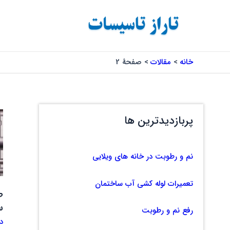
رش
ه
حتوا
خانه
مقالات
صفحهٔ 2
ط
پربازدیدترین ها
ع
ان
لو
نم و رطوبت در خانه های ویلایی
ه
س
تعمیرات لوله کشی آب ساختمان
ط
س
رفع نم و رطوبت
د