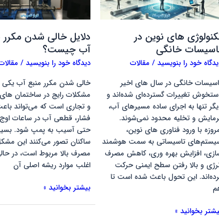
اسیسات
منبع
انگی
آب
چیست؟
کنولوژی های نوین در
دلایل خالی شدن مکرر م
اسیسات خانگی
آب چیست؟
یدگاه‌ خود را بنویسید
/
مقالات
دیدگاه‌ خود را بنویسید
/
مقالات
اسیسات خانگی در سال های اخیر
خالی شدن مکرر منبع آب یکی ا
ستخوش تغییرات گسترده‌ای شده‌اند و
مشکلات رایج در ساختمان های
یگر تنها به اجرای ساده مسیرهای آب،
و تجاری است که می‌تواند باع
رمایش و تخلیه محدود نمی‌شوند.
فشار، قطعی آب در ساعات اوج
مروزه با ورود فناوری های نوین،
حتی آسیب به پمپ شود. بسیار
یستم‌های تاسیساتی به سمت هوشمند
ساکنان تصور می‌کنند این مشکل
ازی، افزایش بهره‌ وری، کاهش مصرف
مصرف بالا مربوط است، در حالی
نرژی و بالا رفتن سطح ایمنی حرکت
اغلب موارد ریشه اصلی آن
رده‌اند. این تحول باعث شده است تا
بیشتر بخوانید »
م
یشتر بخوانید »